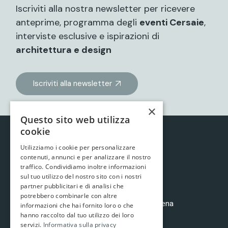
Iscriviti alla nostra newsletter per ricevere
anteprime, programma degli
eventi Cersaie
,
interviste esclusive e ispirazioni di
architettura e design
Iscriviti alla newsletter
×
Questo sito web utilizza
cookie
Utilizziamo i cookie per personalizzare
contenuti, annunci e per analizzare il nostro
traffico. Condividiamo inoltre informazioni
sul tuo utilizzo del nostro sito con i nostri
partner pubblicitari e di analisi che
potrebbero combinarle con altre
è un progetto di
Brave Arts
e
Mollusco&Balena
informazioni che hai fornito loro o che
Cookies policy
|
Privacy policy
hanno raccolto dal tuo utilizzo dei loro
servizi.
Informativa sulla privacy