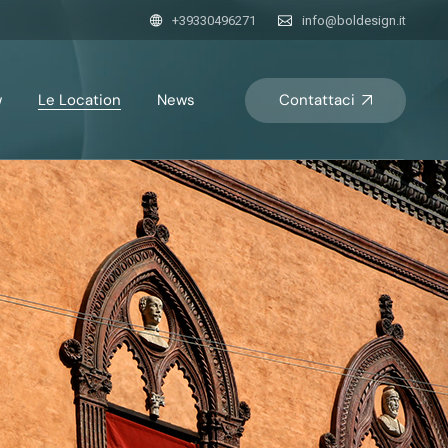
+39330496271
info@boldesign.it
Contattaci
w
Le Location
News