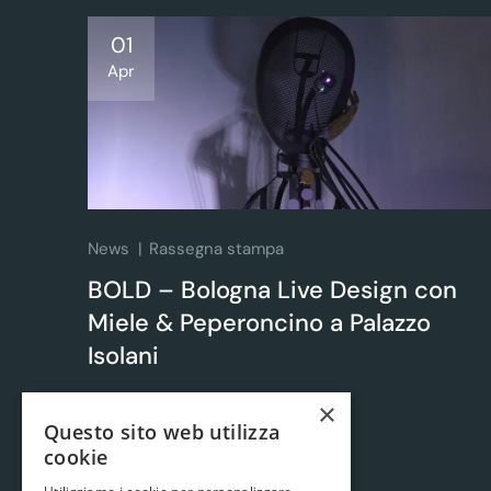
01
Apr
News
Rassegna stampa
BOLD – Bologna Live Design con
Miele & Peperoncino a Palazzo
Isolani
×
Leggi tutto
Questo sito web utilizza
cookie