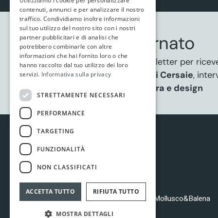
Utilizziamo i cookie per personalizzare
contenuti, annunci e per analizzare il nostro
traffico. Condividiamo inoltre informazioni
sul tuo utilizzo del nostro sito con i nostri
Resta aggiornato
partner pubblicitari e di analisi che
potrebbero combinarle con altre
informazioni che hai fornito loro o che
Iscriviti alla nostra newsletter per rice
hanno raccolto dal tuo utilizzo dei loro
programma degli
eventi Cersaie
, inte
servizi.
Informativa sulla privacy
ispirazioni di
architettura e design
STRETTAMENTE NECESSARI
PERFORMANCE
TARGETING
FUNZIONALITÀ
NON CLASSIFICATI
ACCETTA TUTTO
RIFIUTA TUTTO
è un progetto di
Brave Arts
e
Mollusco&Balena
Cookies policy
|
Privacy policy
MOSTRA DETTAGLI