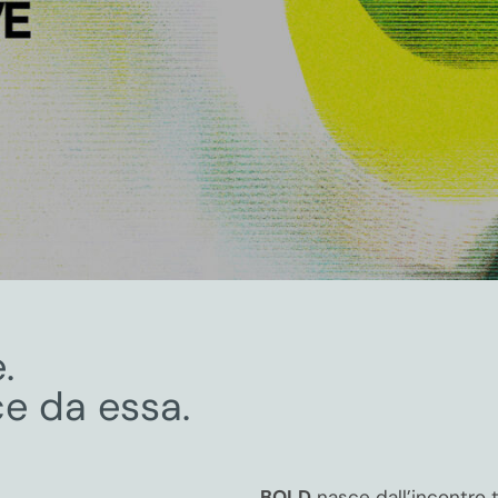
.
e da essa.
BOLD
nasce dall’incontro tr