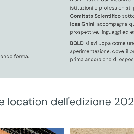
istituzioni e professionisti 
Comitato Scientifico
sotto
Iosa Ghini
, accompagna que
prospettive, linguaggi ed e
BOLD
si sviluppa come uno
sperimentazione, dove il p
prende forma.
prima ancora che di esposi
e location dell'edizione 20