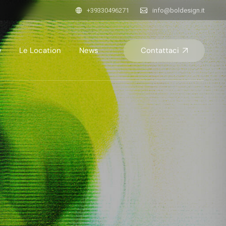
+39330496271
info@boldesign.it
Contattaci
w
Le Location
News