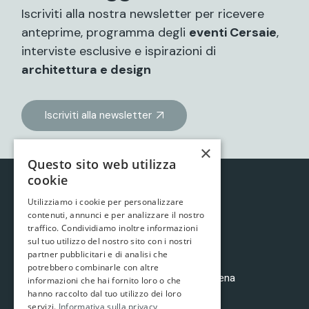
Iscriviti alla nostra newsletter per ricevere
anteprime, programma degli
eventi Cersaie
,
interviste esclusive e ispirazioni di
architettura e design
Iscriviti alla newsletter
×
Questo sito web utilizza
cookie
Utilizziamo i cookie per personalizzare
contenuti, annunci e per analizzare il nostro
traffico. Condividiamo inoltre informazioni
sul tuo utilizzo del nostro sito con i nostri
partner pubblicitari e di analisi che
potrebbero combinarle con altre
è un progetto di
Brave Arts
e
Mollusco&Balena
informazioni che hai fornito loro o che
Cookies policy
|
Privacy policy
hanno raccolto dal tuo utilizzo dei loro
servizi.
Informativa sulla privacy