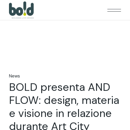
Skip
to
the
content
News
BOLD presenta AND
FLOW: design, materia
e visione in relazione
durante Art City