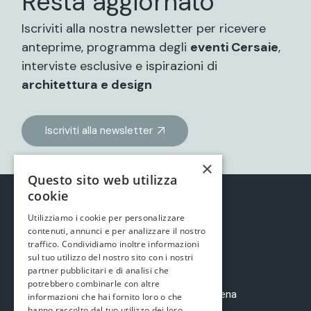
Resta aggiornato
Iscriviti alla nostra newsletter per ricevere
anteprime, programma degli
eventi Cersaie
,
interviste esclusive e ispirazioni di
architettura e design
Iscriviti alla newsletter
×
Questo sito web utilizza
cookie
Utilizziamo i cookie per personalizzare
contenuti, annunci e per analizzare il nostro
traffico. Condividiamo inoltre informazioni
sul tuo utilizzo del nostro sito con i nostri
partner pubblicitari e di analisi che
potrebbero combinarle con altre
è un progetto di
Brave Arts
e
Mollusco&Balena
informazioni che hai fornito loro o che
hanno raccolto dal tuo utilizzo dei loro